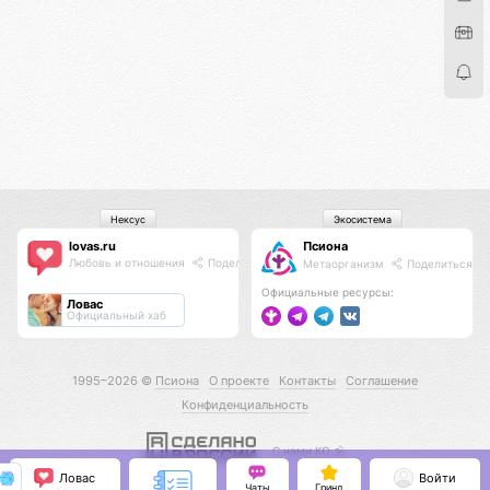
Нексус
Экосистема
lovas.ru
Псиона
Любовь и отношения
Поделиться
Метаорганизм
Поделиться
Официальные ресурсы:
Ловас
Официальный хаб
1995–2026 ©
Псиона
О проекте
Контакты
Соглашение
Конфиденциальность
С нами КО 🕉️
Ловас
Войти
Чаты
Гринд