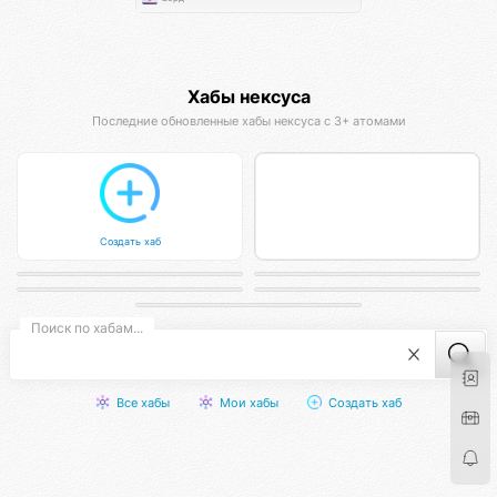
Хабы нексуса
Псиона
Последние обновленные хабы нексуса с 3+ атомами
Cимулятор ноосферы
Расшифровка Акаши
Марс Драконис
Создать хаб
Кодинг-студия Магнатор
Афиста Лаб
Всё Есть КО. Я Есть КО.
Инженер-архитектор
Ловас
Разработка цифровых продуктов
Лаборатория мероприятий
Отношения и любовь
Поиск по хабам...
Все хабы
Мои хабы
Создать хаб