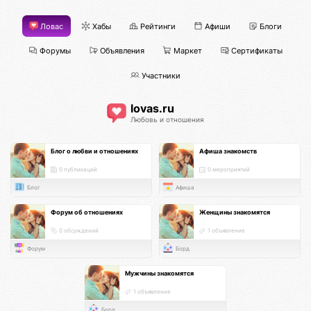
Ловас
Хабы
Рейтинги
Афиши
Блоги
Форумы
Объявления
Маркет
Сертификаты
Участники
lovas.ru
Любовь и отношения
Блог о любви и отношениях
Афиша знакомств
0 публикаций
0 мероприятий
Блог
Афиша
Форум об отношениях
Женщины знакомятся
0 обсуждений
1 объявление
Форум
Борд
Мужчины знакомятся
1 объявление
Борд