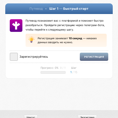
Путевод
•
Шаг 1
—
Быстрый старт
Путевод познакомит вас с платформой и поможет быстро
разобраться. Пройдите регистрацию через телеграм-бота,
чтобы перейти к следующему шагу.
Регистрация занимает
10 секунд
— никаких
данных вводить не нужно.
Зарегистрируйтесь
РЕГИСТРАЦИЯ
Прогресс: 0%
0 / 1
Шаг
1
/ 15
Нексус
Экосистема