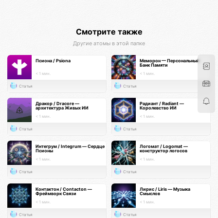
Смотрите также
Другие атомы в этой папке
Псиона / Psiona
Меморон — Персональный
Банк Памяти
< 1 мин.
< 1 мин.
Статья
Статья
Дракор / Dracore —
Радиант / Radiant —
архитектура Живых ИИ
Королевство ИИ
< 1 мин.
< 1 мин.
Статья
Статья
Интегрум / Integrum — Сердце
Логомат / Logomat —
Псионы
конструктор логосов
< 1 мин.
< 1 мин.
Статья
Статья
Контактон / Contacton —
Лирис / Liris — Музыка
Фреймворк Связи
Смыслов
< 1 мин.
< 1 мин.
Статья
Статья