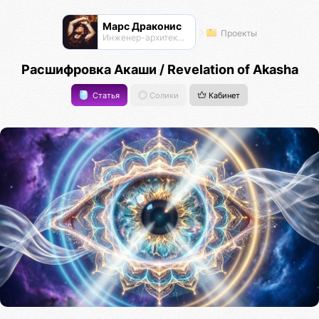
Марс Драконис
Проекты
Инженер-архитектор
Расшифровка Акаши / Revelation of Akasha
Статья
Солики
Кабинет