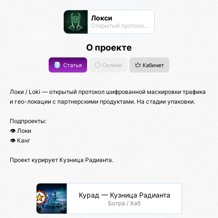
Локси
Открытый протокол маскировки трафика
О проекте
Статья
Солики
Кабинет
Локи / Loki — открытый протокол шифрованной маскировки трафика
и гео-локации с партнерскими продуктами. На стадии упаковки.
Подпроекты:
👁️ Локи
👁️ Канг
Проект курирует Кузница Радианта.
Курад — Кузница Радианта
Ботра / Хаб