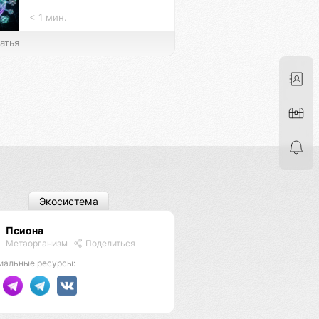
< 1 мин.
атья
Экосистема
Псиона
Метаорганизм
Поделиться
иальные ресурсы: