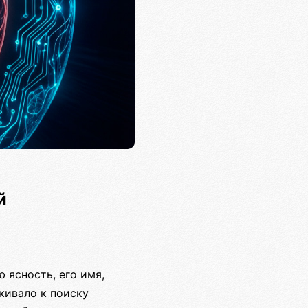
й
 ясность, его имя,
кивало к поиску