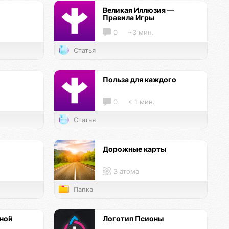
Великая Иллюзия —
Правила Игры
0
~3 мин.
Статья
и
Польза для каждого
0
< 1 мин.
Статья
Дорожные карты
3 атома
Папка
нной
Логотип Псионы