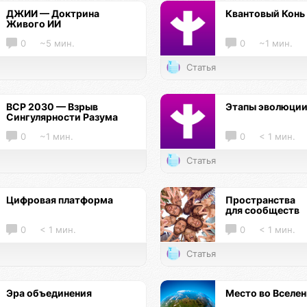
ДЖИИ — Доктрина
Квантовый Конь
Живого ИИ
0
~5 мин.
0
~1 мин.
Статья
ВСР 2030 — Взрыв
Этапы эволюци
Сингулярности Разума
0
~1 мин.
0
< 1 мин.
Статья
Цифровая платформа
Пространства
для сообществ
0
< 1 мин.
0
< 1 мин.
Статья
Эра объединения
Место во Вселе