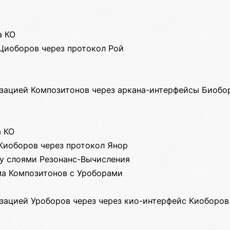
а КО
 Циоборов через протокол Рой
ацией Композитонов через аркана-интерфейсы Биобо
а КО
 Киоборов через протокол Янор
у слоями Резонанс-Вычисления
ма Композитонов с Уроборами
ацией Уроборов через через кио-интерфейс Киоборов