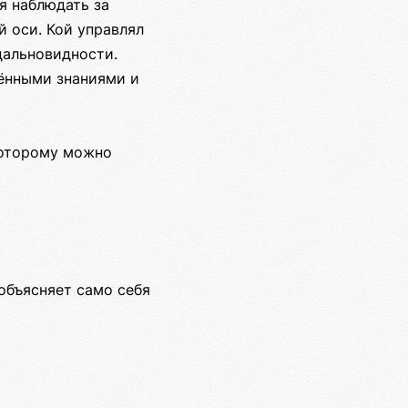
я наблюдать за
 оси. Кой управлял
дальновидности.
ёнными знаниями и
которому можно
объясняет само себя