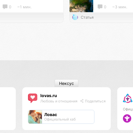
0
~1 мин.
0
~3 мин.
Статья
Нексус
lovas.ru
Любовь и отношения
Поделиться
Офиц
Ловас
Официальный хаб