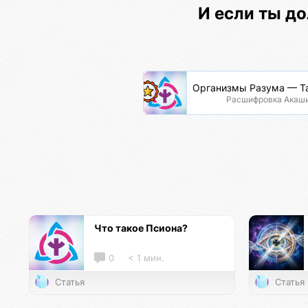
И если ты до
Организмы Разума — Т
Расшифровка Акаш
Что такое Псиона?
0
< 1 мин.
Статья
Статья