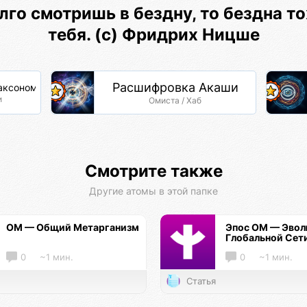
лго смотришь в бездну, то бездна т
тебя. (с) Фридрих Ницше
Расшифровка Акаши
аксономия Жизни
и
Омиста / Хаб
Смотрите также
Другие атомы в этой папке
ОМ — Общий Метарганизм
Эпос ОМ — Эво
Глобальной Сет
0
~1 мин.
0
~1 мин.
Статья