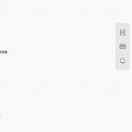
ров.
.