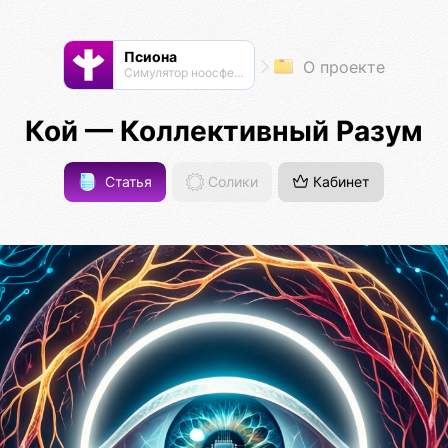
Псиона
О проекте
Cимулятор ноосферы
Кой — Коллективный Разум
Статья
Солики
Кабинет