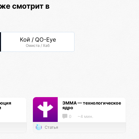
оже смотрит в
Кой / QO-Eye
Омиста / Хаб
люция
ЭММА — технологическое
и
ядро
0
~4 мин.
Статья