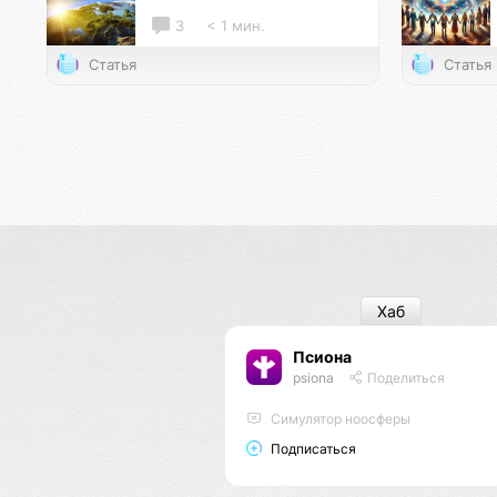
3
< 1 мин.
Статья
Статья
Хаб
Псиона
psiona
Поделиться
Cимулятор ноосферы
Подписаться