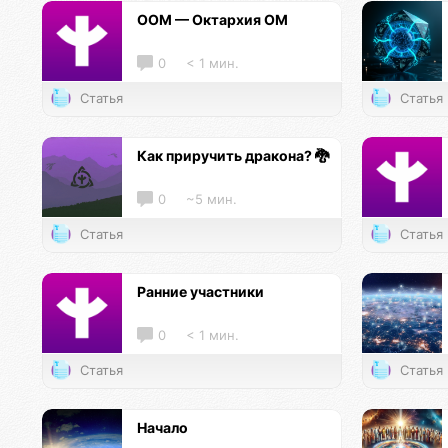
ООМ — Октархия ОМ
0
< 1 мин.
Статья
Статья
Как приручить дракона? 🐉
0
~5 мин.
Статья
Статья
Ранние участники
0
< 1 мин.
Статья
Статья
Начало