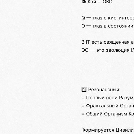
👁️ Кой = ОКО
Q — глаз с кио-интер
O — глаз в состоянии
В IT есть священная а
QO — это эволюция I/
1️⃣ Резонансный
= Первый слой Разум
= Фрактальный Орган
= Общий Организм К
Формируется Цивилиз