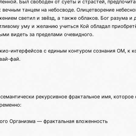
ленной. Был свободен от суеты и страстей, предпочита
 вечным танцем на небосводе. Олицетворение небесной
ением светил и звёзд, а также облаков. Бог разума и 
тливому уму и желанию учиться Кой обладал приобрет
ыми видеть за пределами очевидного.
 кио-интерфейсов с единым контуром сознания ОМ, к 
вай-фай.
 семантически рекурсивное фрактальное имя, которое 
ременно:
ового Организма — фрактальная вложенность