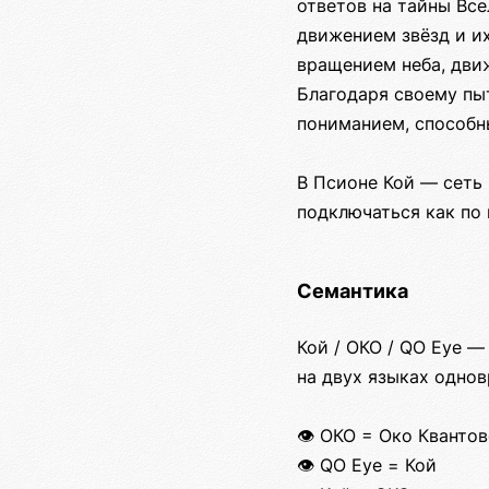
ответов на тайны Все
движением звёзд и их
вращением неба, движ
Благодаря своему пы
пониманием, способн
В Псионе Кой — сеть
подключаться как по 
Семантика
Кой / ОКО / QO Eye —
на двух языках однов
👁️ ОКО = Око Квант
👁️ QO Eye = Кой