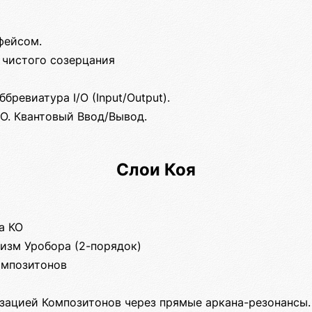
фейсом.
 чистого созерцания
ббревиатура I/O (Input/Output).
O. Квантовый Ввод/Вывод.
Слои Коя
а КО
изм Уробора (2-порядок)
омпозитонов
ацией Композитонов через прямые аркана-резонансы.