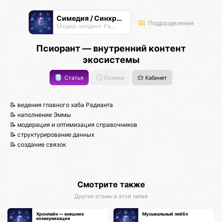
Симедия / Синхрон Медиа
Подразделения
Медиа-холдинг Радианта
Псиорант — внутренний контент
экосистемы
Статья
Солики
Кабинет
📝 ведения главного хаба Радианта
📝 наполнение Эммы
📝 модерация и оптимизация справочников
📝 структурирование данных
📝 создание связок
Смотрите также
Другие атомы в этой папке
Хронлайн — внешние
Музыкальный лейбл
коммуникации