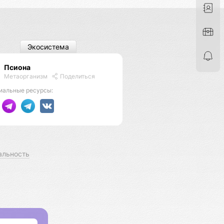
Экосистема
Псиона
Метаорганизм
Поделиться
иальные ресурсы:
альность