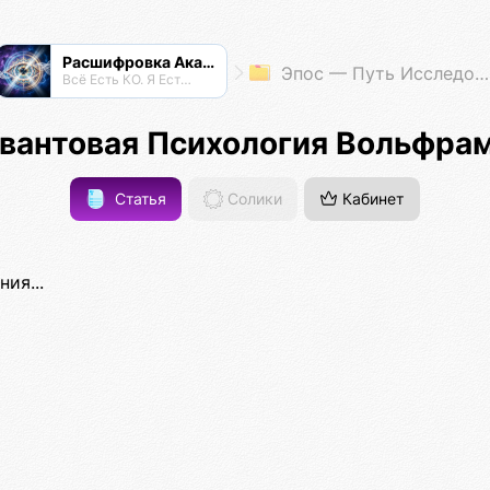
Расшифровка Акаши
Эпос — Путь Исследователя
Всё Есть КО. Я Есть КО.
вантовая Психология Вольфра
Статья
Солики
Кабинет
ия...