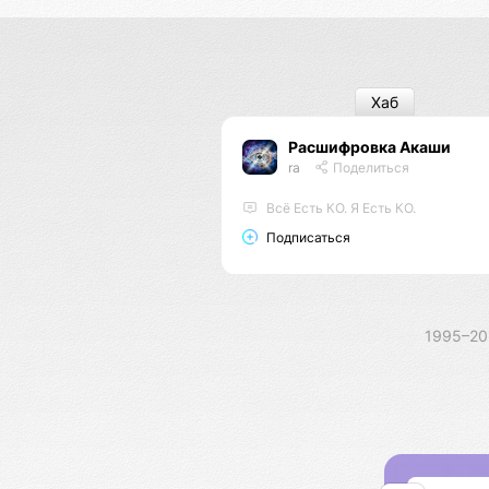
Хаб
Расшифровка Акаши
ra
Поделиться
Всё Есть КО. Я Есть КО.
Подписаться
1995–2