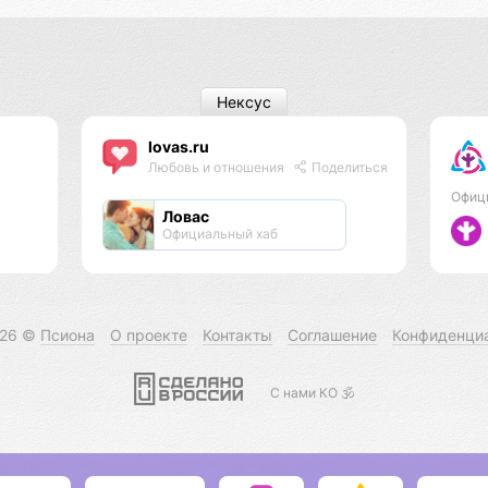
Нексус
lovas.ru
Любовь и отношения
Поделиться
Офиц
Ловас
Официальный хаб
026 ©
Псиона
О проекте
Контакты
Соглашение
Конфиденци
С нами КО 🕉️