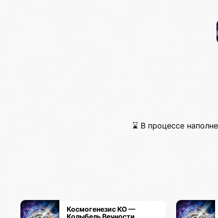
⌛ В процессе наполнен
Космогенезис КО —
Колыбель Вечности