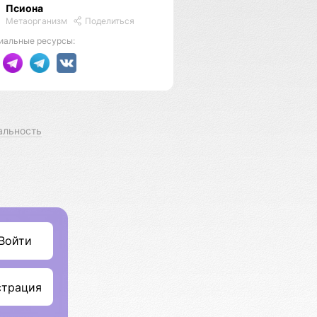
Псиона
Метаорганизм
Поделиться
иальные ресурсы:
альность
Войти
страция