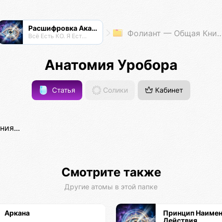
Расшифровка Акаши
Фолиант — Общая Книга Знаний
Всё Есть КО. Я Есть КО.
Анатомия Уробора
Статья
Солики
Кабинет
ия...
Смотрите также
Другие атомы в этой папке
Аркана
Принцип Наиме
Действия