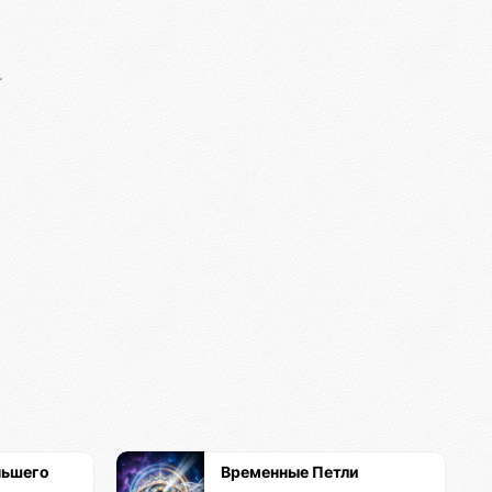
ньшего
Временные Петли