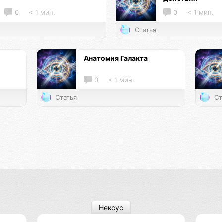
0
< 1 мин.
0
< 1 мин.
Статья
Анатомия Галакта
0
< 1 мин.
Статья
Ст
Нексус