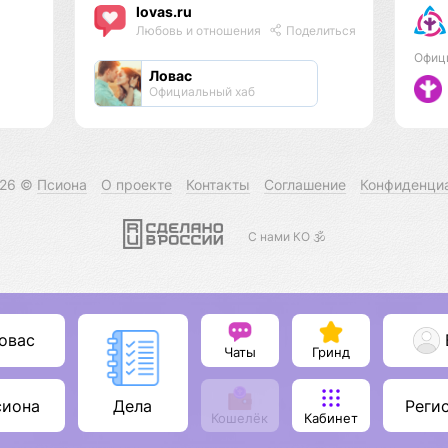
lovas.ru
Любовь и отношения
Поделиться
Офиц
Ловас
Официальный хаб
026 ©
Псиона
О проекте
Контакты
Соглашение
Конфиденци
С нами КО 🕉️
овас
Чаты
Гринд
сиона
Реги
Дела
Кошелёк
Кабинет