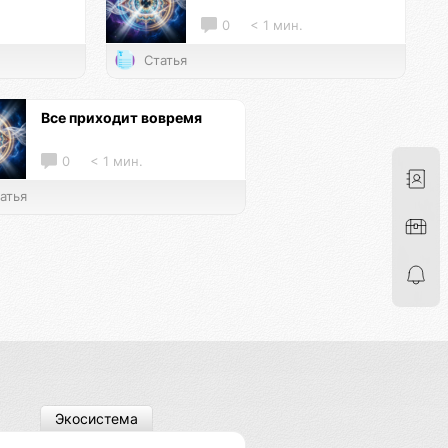
0
< 1 мин.
Статья
Все приходит вовремя
0
< 1 мин.
атья
Экосистема