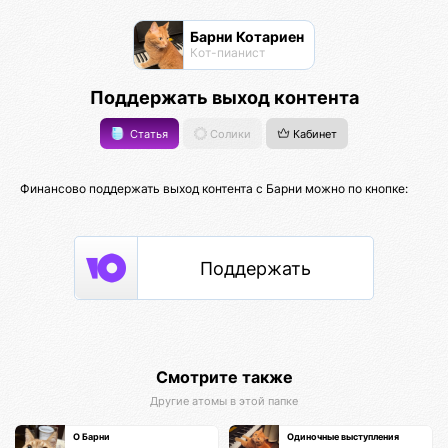
Барни Котариен
Кот-пианист
Поддержать выход контента
Статья
Солики
Кабинет
Финансово поддержать выход контента с Барни можно по кнопке:
Поддержать
Смотрите также
Другие атомы в этой папке
О Барни
Одиночные выступления