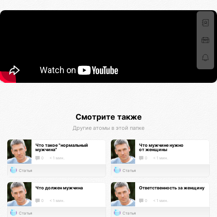
Смотрите также
Другие атомы в этой папке
Что такое "нормальный
Что мужчине нужно
мужчина"
от женщины
0
< 1 мин.
0
< 1 мин.
Статья
Статья
Что должен мужчина
Ответственность за женщину
0
< 1 мин.
0
< 1 мин.
Статья
Статья