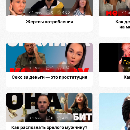
< 1 мин.
0
4.00
< 1 м
Жертвы потребления
Как д
на м
< 1 мин.
0
4.67
< 1 
Секс за деньги — это проституция
Ка
< 1 мин.
0
4.60
Как распознать зрелого мужчину?