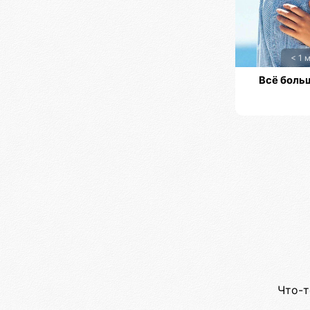
< 1 
Всё боль
Что-т