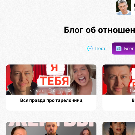
Блог об отноше
Пост
Бло
< 1 мин.
0
4.00
< 1 м
Вся правда про тарелочниц
В