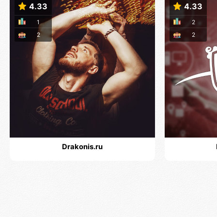
4.33
4.33
1
2
2
2
Drakonis.ru