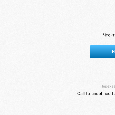
Что-т
Н
Перехва
Call to undefined f