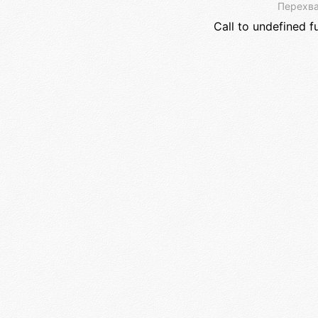
Перехва
Call to undefined f