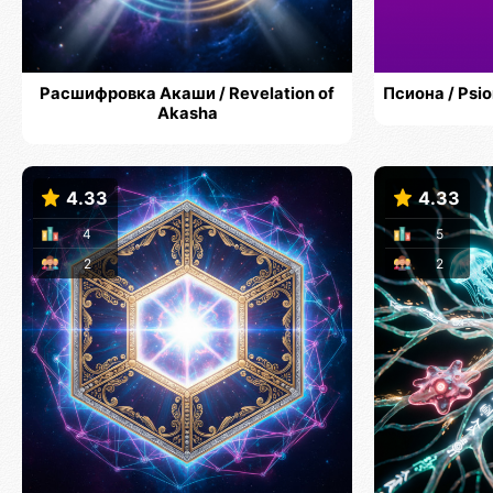
Расшифровка Акаши / Revelation of
Псиона / Ps
Akasha
4.33
4.33
4
5
2
2