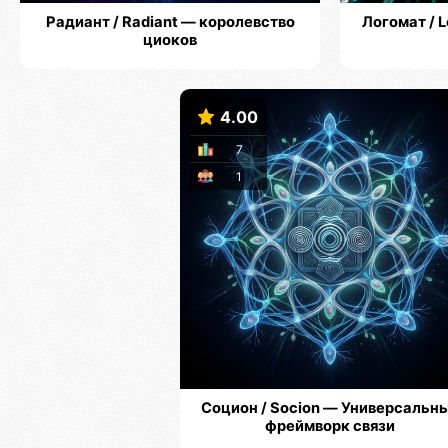
Радиант / Radiant — королевство
Логомат / 
циоков
4.00
7
1
Социон / Socion — Универсальн
фреймворк связи