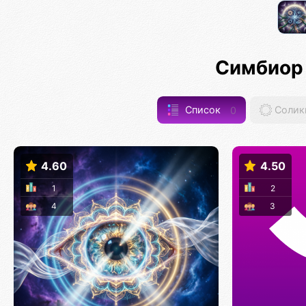
Симбиор
Список
0
Солик
4.60
4.50
1
2
4
3