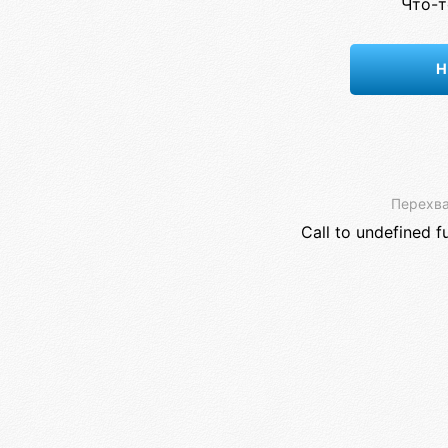
Что-т
Н
Перехва
Call to undefined f