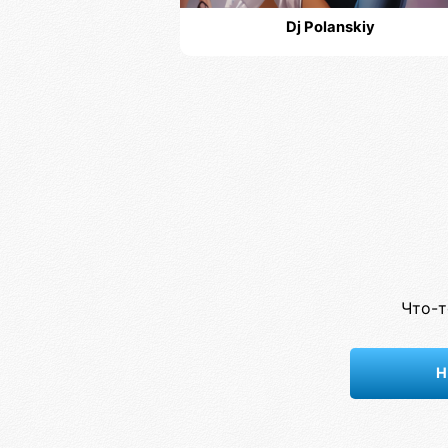
Dj Polanskiy
Что-т
Н