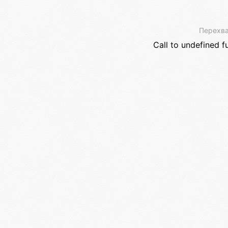
Перехва
Call to undefined f