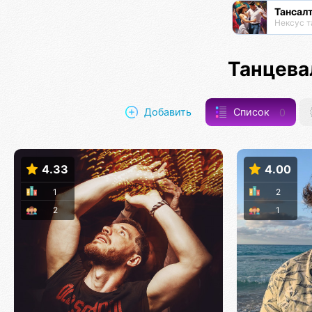
Тансал
Нексус т
Танцева
Добавить
Список
0
4.33
4.00
1
2
2
1