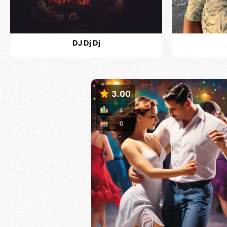
DJ Dj Dj
3.00
4
0