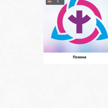
9
Псиона