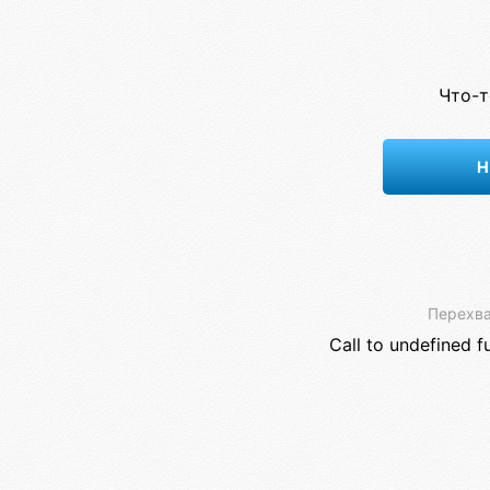
Что-т
Н
Перехва
Call to undefined f