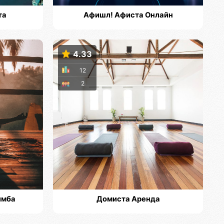
та
Афишл! Афиста Онлайн
4.33
12
2
имба
Домиста Аренда