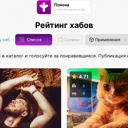
Псиона
Cимулятор ноосферы
Рейтинг хабов
 хаб
Список
0
Солики
Применения
0
 в каталог и голосуйте за понравившиеся. Публикация в
4.71
3
6