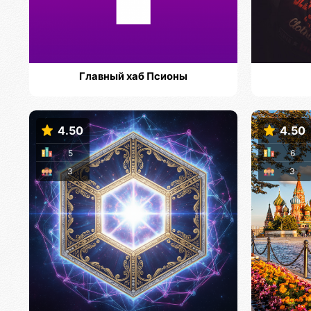
Главный хаб Псионы
4.50
4.50
5
6
3
3