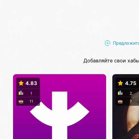
Предложить
Добавляйте свои хабы
4.83
4.75
1
2
11
7