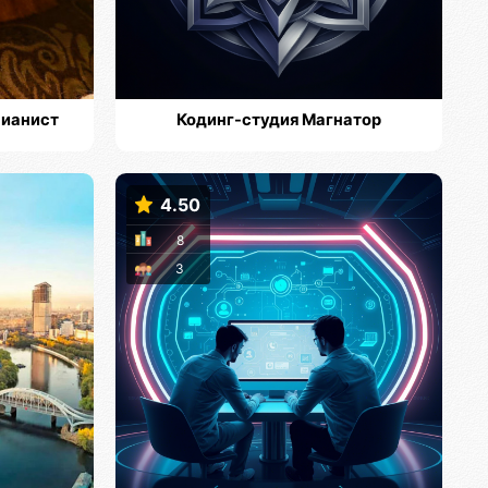
пианист
Кодинг-студия Магнатор
4.50
8
3