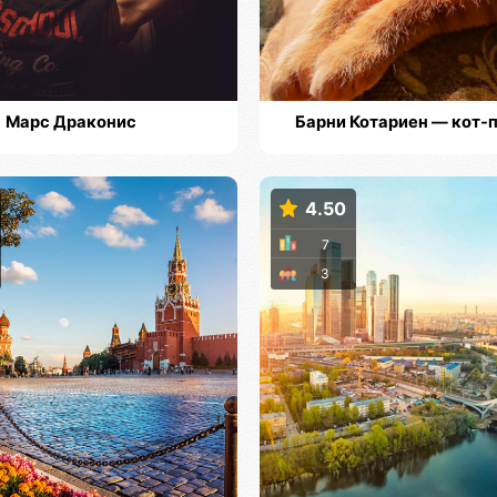
Марс Драконис
Барни Котариен — кот-
4.50
7
3