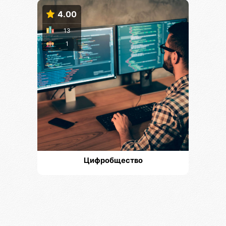
4.00
13
1
Цифробщество