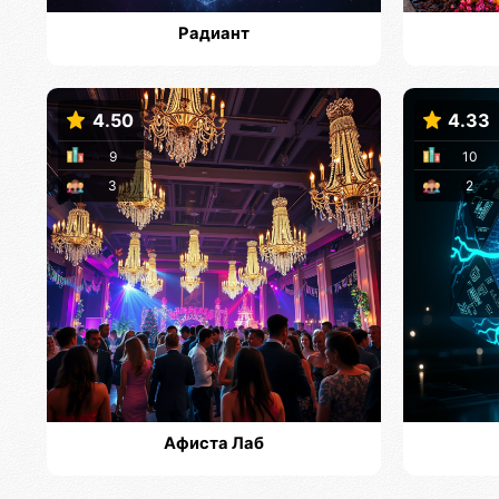
Радиант
4.50
4.33
9
10
3
2
Афиста Лаб