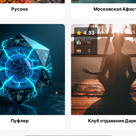
Русона
Московская Афис
4.33
11
2
Пуфлер
Клуб отдавания Дар