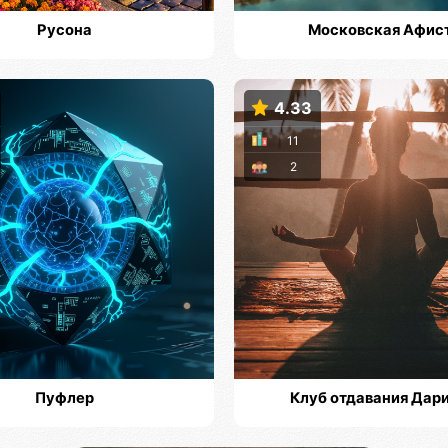
Русона
Московская Афис
4.33
11
2
Пуфлер
Клуб отдавания Дар