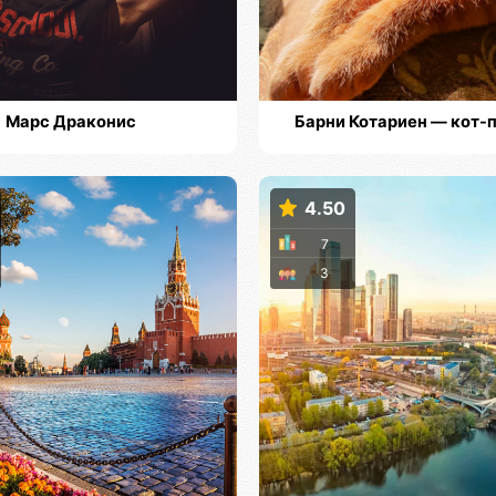
Марс Драконис
Барни Котариен — кот-
4.50
7
3