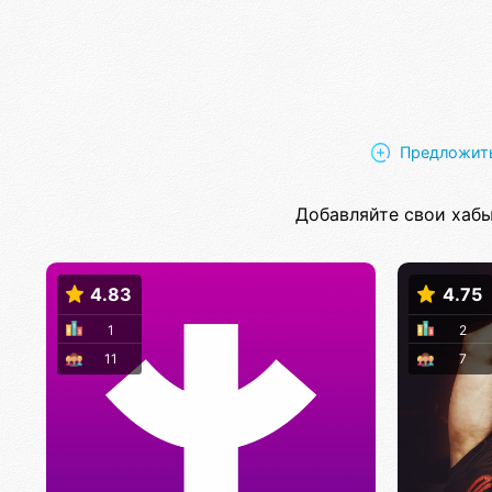
Предложить
Добавляйте свои хабы
4.83
4.75
1
2
11
7