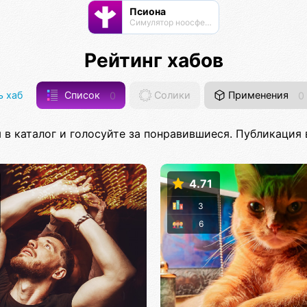
Псиона
Cимулятор ноосферы
Рейтинг хабов
 хаб
Список
0
Солики
Применения
0
 в каталог и голосуйте за понравившиеся. Публикация в
4.71
3
6