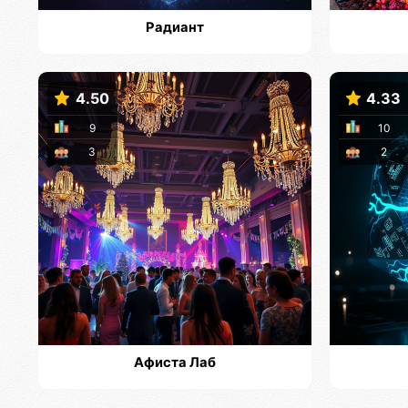
Радиант
4.50
4.33
9
10
3
2
Афиста Лаб