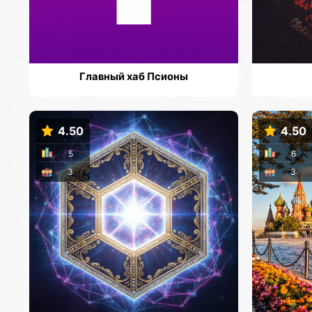
Главный хаб Псионы
4.50
4.50
5
6
3
3