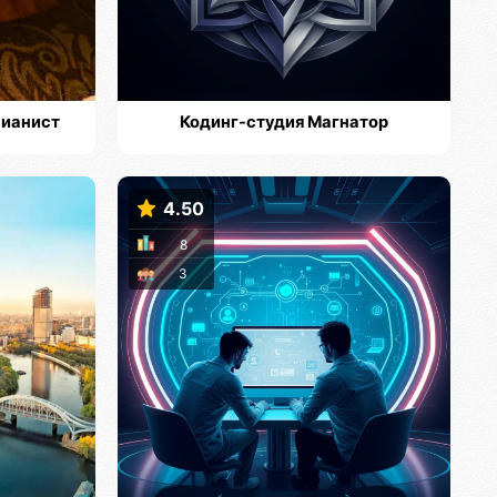
пианист
Кодинг-студия Магнатор
4.50
8
3