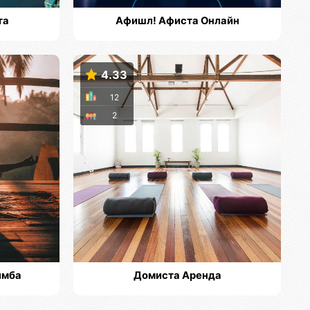
та
Афишл! Афиста Онлайн
4.33
12
2
имба
Домиста Аренда