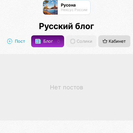
Русона
Нексус России
Русский блог
Пост
Блог
0
Солики
Кабинет
Нет постов