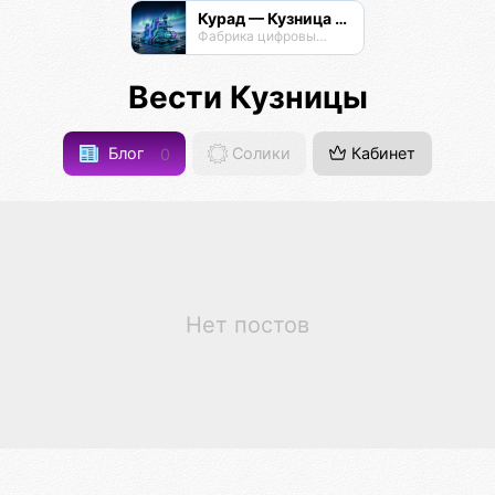
Курад — Кузница Радианта
Фабрика цифровых технологий
Вести Кузницы
Блог
0
Солики
Кабинет
Нет постов