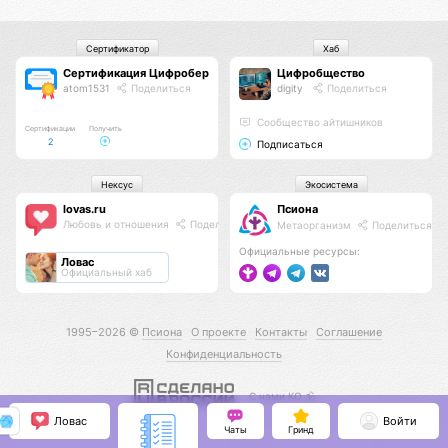
Сертификатор
Хаб
Сертификация Цифроберов
Цифробщество
atom1531
Поделиться
digity
Поделиться
Сообщество айтишников
Сертификации
Получить
2
Подписаться
Нексус
Экосистема
lovas.ru
Псиона
Любовь и отношения
Поделиться
Метаорганизм
Поделиться
Официальные ресурсы:
Ловас
Официальный хаб
1995–2026 ©
Псиона
О проекте
Контакты
Соглашение
Конфиденциальность
С нами КО 🕉️
Ловас
Войти
Чаты
Гринд