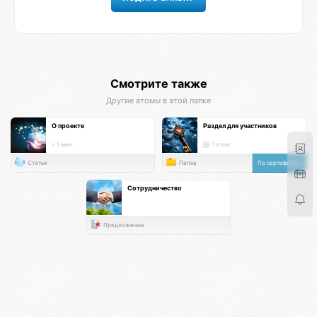
Смотрите также
Другие атомы в этой папке
О проекте
Раздел для участников
< 1 мин.
1 атом
Статья
Папка
По сертификату
Сотрудничество
Предложение