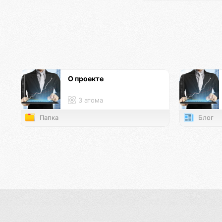
О проекте
3 атома
Папка
Блог