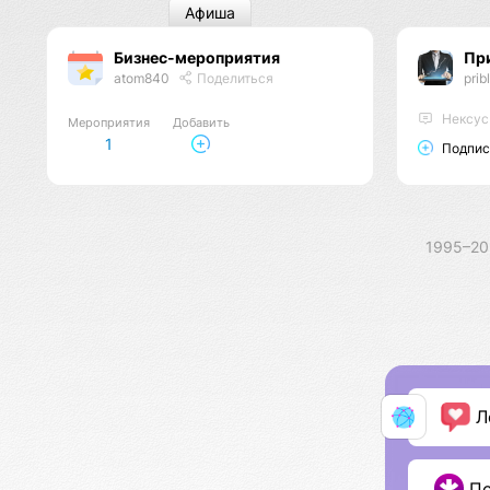
Афиша
Бизнес-мероприятия
Пр
atom840
Поделиться
prib
Нексус
Мероприятия
Добавить
1
Подпис
1995–2
Л
П