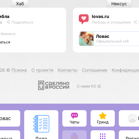
Хаб
Нексус
ибла
lovas.ru
la
Поделиться
Любовь и отношения
 бизнеса
Ловас
Официальный хаб
аться
026 ©
Псиона
О проекте
Контакты
Соглашение
Конфиденци
С нами КО 🕉️
овас
Чаты
Гринд
сиона
Реги
Дела