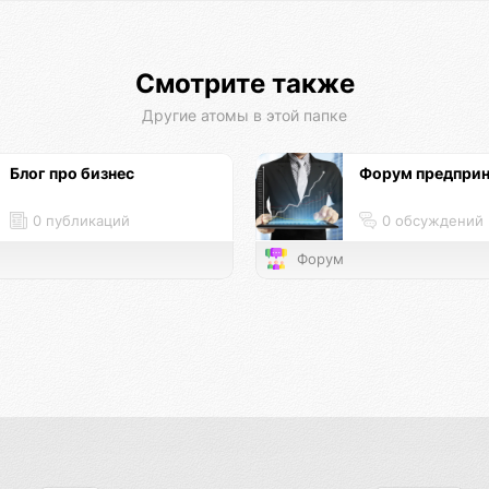
Смотрите также
Другие атомы в этой папке
Блог про бизнес
Форум предпри
0 публикаций
0 обсуждений
Форум