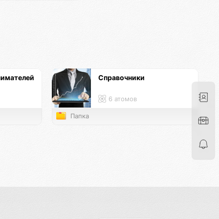
нимателей
Справочники
6 атомов
Папка