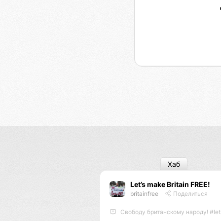
Хаб
Let’s make Britain FREE!
britainfree
Поделиться
Свободу британскому народу! #letsmakebritainfree