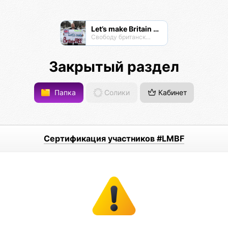
Let’s make Britain FREE!
Свободу британскому народу! #letsmakebritainfree #lmbf
Закрытый раздел
Папка
Солики
Кабинет
Сертификация участников #LMBF