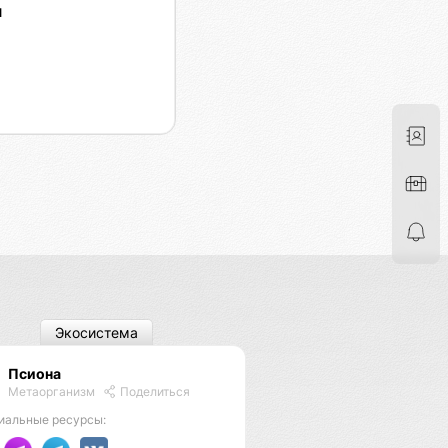
я
Экосистема
Псиона
Метаорганизм
Поделиться
иальные ресурсы: