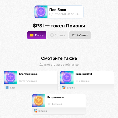
Пси Банк
Центральный банк экосистемы
$PSI — токен Псионы
Папка
Солики
Кабинет
Смотрите также
Другие атомы в этой папке
Блог Пси Банка
Витрина $PSI
0 публикаций
8 позиций
Блог
Витрина
Витрина монет
14 позиций
Витрина