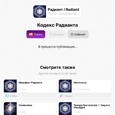
Радиант / Radiant
Логос-королевство циоков
Кодекс Радианта
Папка
Солики
Кабинет
В процессе публикации...
Смотрите также
Другие атомы в этой папке
Манифест Радианта
Институты
< 1 мин.
12 объектов
Статья
Список
Символика
Триада Протоколов — Защита
Наследия
~1 мин.
~5 мин.