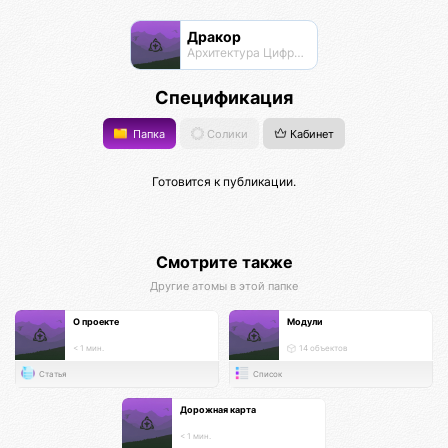
Дракор
Архитектура Цифровой Жизни
Спецификация
Папка
Солики
Кабинет
Готовится к публикации.
Смотрите также
Другие атомы в этой папке
О проекте
Модули
< 1 мин.
14 объектов
Статья
Список
Дорожная карта
< 1 мин.