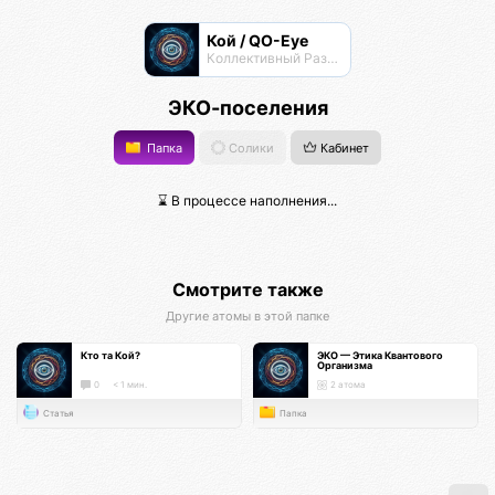
Кой / QO-Eye
Коллективный Разум КО
ЭКО-поселения
Папка
Солики
Кабинет
⌛ В процессе наполнения...
Смотрите также
Другие атомы в этой папке
Кто та Кой?
ЭКО — Этика Квантового
Организма
0
< 1 мин.
2 атома
Статья
Папка