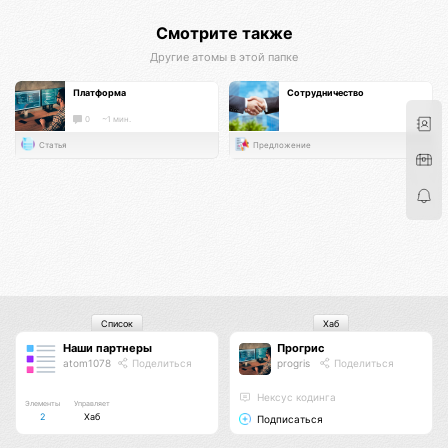
Смотрите также
Другие атомы в этой папке
Платформа
Сотрудничество
0
~1 мин.
Статья
Предложение
Список
Хаб
Наши партнеры
Прогрис
atom1078
Поделиться
progris
Поделиться
Нексус кодинга
Элементы
Управляет
2
Хаб
Подписаться