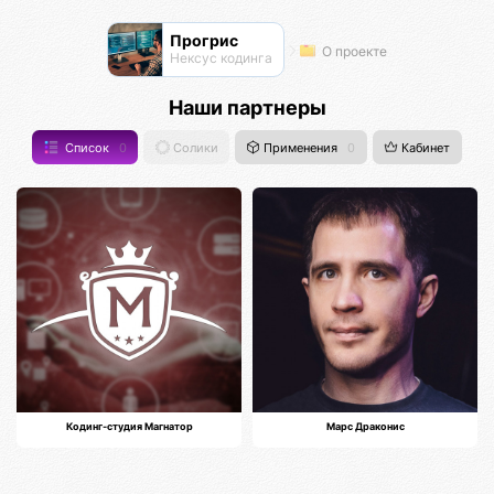
Прогрис
О проекте
Нексус кодинга
Наши партнеры
Список
0
Солики
Применения
0
Кабинет
Кодинг-студия Магнатор
Марс Драконис