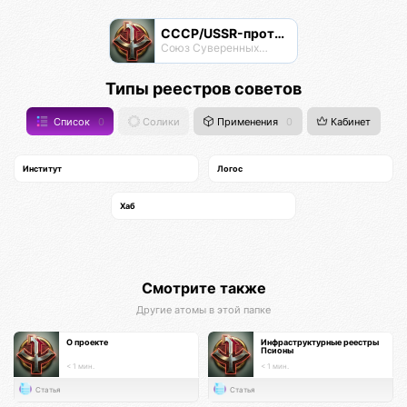
СССР/USSR-протокол
Союз Суверенных Самоуправляемых Реестров
Типы реестров советов
Список
0
Солики
Применения
0
Кабинет
Институт
Логос
Хаб
Смотрите также
Другие атомы в этой папке
О проекте
Инфраструктурные реестры
Псионы
< 1 мин.
< 1 мин.
Статья
Статья