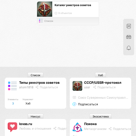
Каталог реестров советов
9 объектов
Список
Список
Хаб
Типы реестров советов
СССР/USSR-протокол
atom1818
Поделиться
ussr
Поделиться
Союз Суверенных Самоуправляемых Реестров
Элементы
Управляет
3
Хаб
Подписаться
Нексус
Экосистема
lovas.ru
Псиона
Любовь и отношения
Поделиться
Метаорганизм
Поделиться