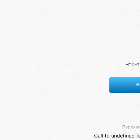
Что-т
Н
Перехва
Call to undefined f