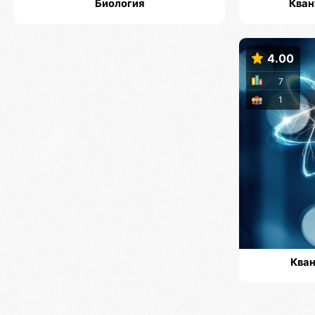
Биология
Кван
4.00
7
1
Кван