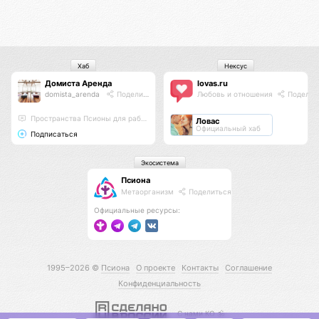
Хаб
Нексус
Домиста Аренда
lovas.ru
domista_arenda
Поделиться
Любовь и отношения
Поделит
Пространства Псионы для работы и отдыха
Ловас
Официальный хаб
Подписаться
Экосистема
Псиона
Метаорганизм
Поделиться
Официальные ресурсы:
1995–2026 ©
Псиона
О проекте
Контакты
Соглашение
Конфиденциальность
С нами КО 🕉️