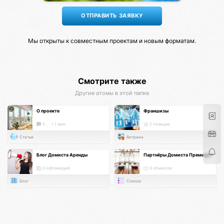
Мы открыты к совместным проектам и новым форматам.
Смотрите также
Другие атомы в этой папке
О проекте
Франшизы
0
< 1 мин.
2 позиции
Статья
Витрина
Блог Домиста Аренды
Партнёры Домиста Премиум
0 публикаций
0 объектов
Блог
Список