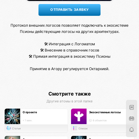
Протокол внешних логосов позволяет подключать к экосистеме
Псионы действующие логосы на других архитектурах.
🛠️ Интеграция с Логоматом
🛠️ Внесение в справочник госов
🛠️ Прямая интеграция в экосистему Псионы
Принятие в Агору регулируется Октархией.
Смотрите также
Другие атомы в этой папке
О проекте
Экосистемные логосы
< 1 мин.
6 объектов
Статья
Список