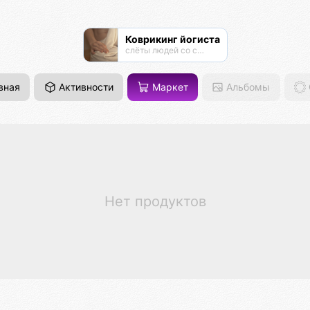
Коврикинг йогиста
слёты людей со своими ковриками в парках . Сатва садхана
вная
Активности
Маркет
Альбомы
Нет продуктов