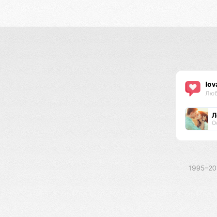
lov
Люб
Л
О
1995–2