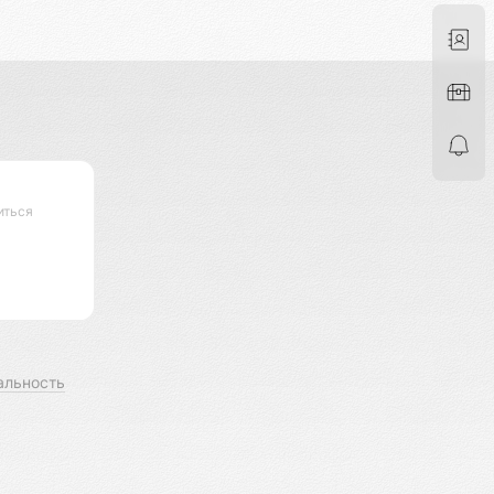
иться
альность