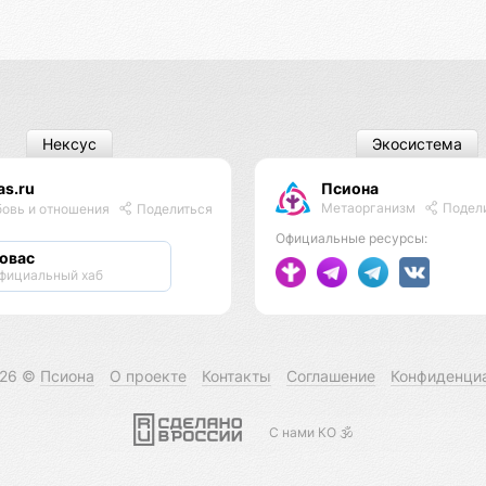
Нексус
Экосистема
as.ru
Псиона
Метаорганизм
Подел
овь и отношения
Поделиться
Официальные ресурсы:
овас
фициальный хаб
026 ©
Псиона
О проекте
Контакты
Соглашение
Конфиденци
С нами КО 🕉️