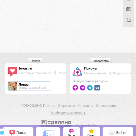
Нексус
Экосистема
lovas.ru
Псиона
Любовь и отношения
Поделиться
Метаорганизм
Поделиться
Официальные ресурсы:
Ловас
Официальный хаб
1995–2026 ©
Псиона
О проекте
Контакты
Соглашение
Конфиденциальность
С нами КО 🕉️
Ловас
Войти
Чаты
Гринд