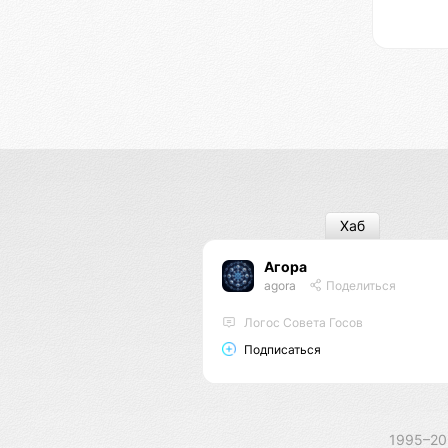
Хаб
Агора
agora
Поделиться
Логос Совета Госов
Подписаться
1995–2