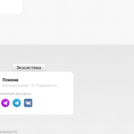
Экосистема
Псиона
Метаорганизм
Поделиться
иальные ресурсы:
альность