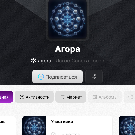
Агора
agora
Логос Совета Госов
Подписаться
вная
Активности
Маркет
Альбомы
ов
Участники
5 объектов