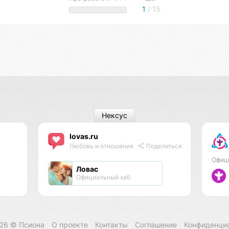
1
/ 15
Нексус
lovas.ru
Любовь и отношения
Поделиться
Офиц
Ловас
Официальный хаб
026 ©
Псиона
О проекте
Контакты
Соглашение
Конфиденци