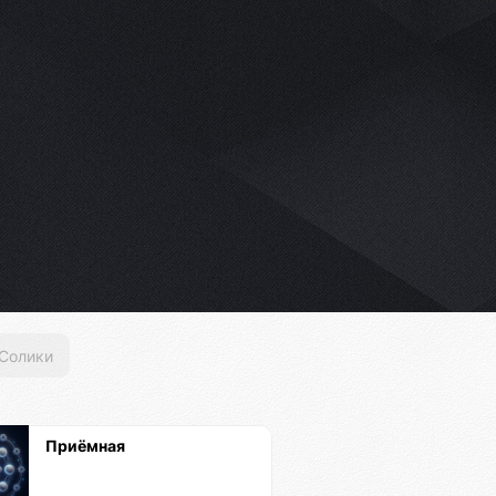
Солики
Приёмная