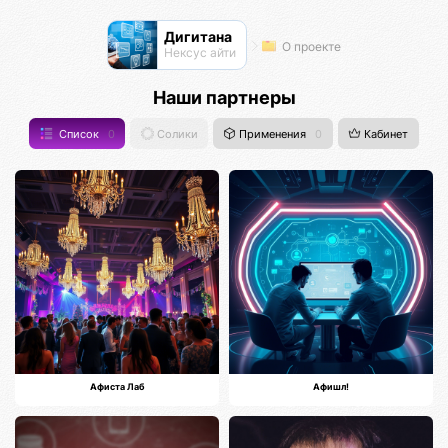
Дигитана
О проекте
Нексус айти
Наши партнеры
Список
0
Солики
Применения
0
Кабинет
Афиста Лаб
Афишл!