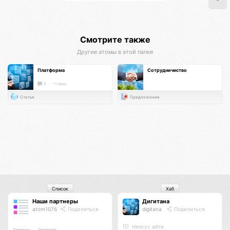
Смотрите также
Другие атомы в этой папке
Платформа
Сотрудничество
0
~1 мин.
Статья
Предложение
Список
Хаб
Наши партнеры
Дигитана
atom1076
Поделиться
digitana
Поделиться
Нексус айти
Элементы
Управляет