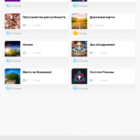
Статья
Статья
Пространства для сообществ
Дорожные карты
0
< 1 мин.
3 атома
Статья
Папка
Начало
Эра объединения
3
< 1 мин.
0
~1 мин.
Статья
Статья
Место во Вселенной
Логотип Псионы
0
~3 мин.
2
~4 мин.
Статья
Статья