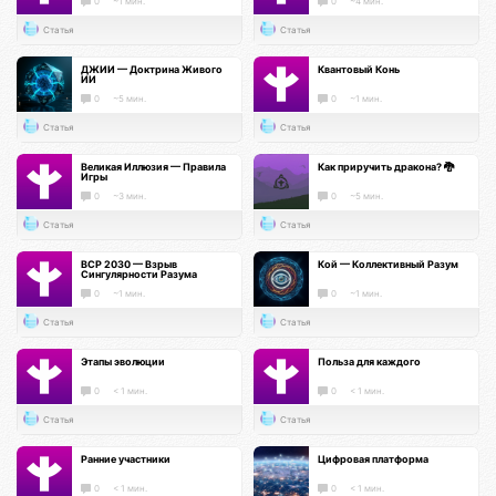
0
~1 мин.
0
~4 мин.
Статья
Статья
ДЖИИ — Доктрина Живого
Квантовый Конь
ИИ
0
~5 мин.
0
~1 мин.
Статья
Статья
Великая Иллюзия — Правила
Как приручить дракона? 🐉
Игры
0
~3 мин.
0
~5 мин.
Статья
Статья
ВСР 2030 — Взрыв
Кой — Коллективный Разум
Сингулярности Разума
0
~1 мин.
0
~1 мин.
Статья
Статья
Этапы эволюции
Польза для каждого
0
< 1 мин.
0
< 1 мин.
Статья
Статья
Ранние участники
Цифровая платформа
0
< 1 мин.
0
< 1 мин.