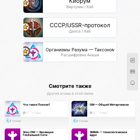
Киорум
Виртулин / Хаб
СССР/USSR-протокол
Даоса / Хаб
Организмы Разума — Таксономия Жизни
Расшифровка Акаши
Смотрите также
Другие атомы в этой папке
Что такое Псиона?
ОМ — Общий Метарганизм
0
< 1 мин.
0
~1 мин.
Статья
Статья
Эпос ОМ — Эволюция
ЭММА — технологическое
Глобальной Сети
ядро