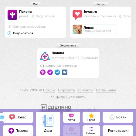
Хаб
Нексус
Псиона
lovas.ru
psiona
Поделиться
Любовь и отношения
Поделит
Cимулятор ноосферы
Ловас
Официальный хаб
Подписаться
Экосистема
Псиона
Метаорганизм
Поделиться
Официальные ресурсы:
1995–2026 ©
Псиона
О проекте
Контакты
Соглашение
Конфиденциальность
С нами КО 🕉️
Ловас
Войти
Чаты
Гринд
Псиона
Регистрация
Дела
Кошелёк
Кабинет