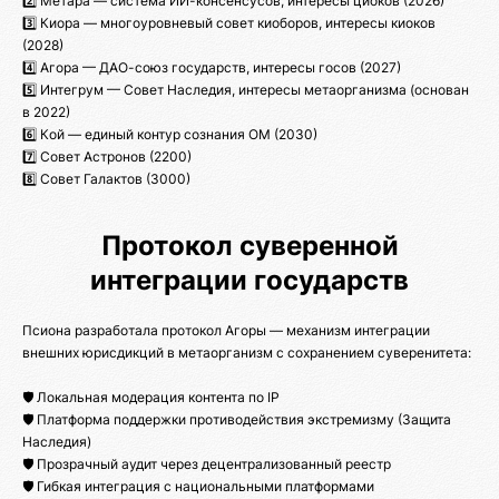
2️⃣ Метара — система ИИ-консенсусов, интересы циоков (2026)
3️⃣ Киора — многоуровневый совет киоборов, интересы киоков
(2028)
4️⃣ Агора — ДАО-союз государств, интересы госов (2027)
5️⃣ Интегрум — Совет Наследия, интересы метаорганизма (основан
в 2022)
6️⃣ Кой — единый контур сознания ОМ (2030)
7️⃣ Совет Астронов (2200)
8️⃣ Совет Галактов (3000)
Протокол суверенной
интеграции государств
Псиона разработала протокол Агоры — механизм интеграции
внешних юрисдикций в метаорганизм с сохранением суверенитета:
🛡️ Локальная модерация контента по IP
🛡️ Платформа поддержки противодействия экстремизму (Защита
Наследия)
🛡️ Прозрачный аудит через децентрализованный реестр
🛡️ Гибкая интеграция с национальными платформами