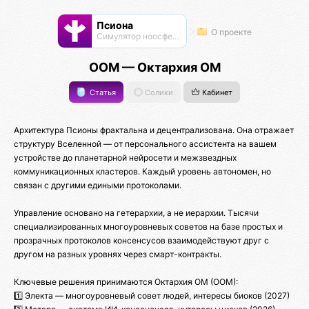
Псиона
О проекте
Cимулятор ноосферы
ООМ — Октархия ОМ
Статья
Солики
Кабинет
Архитектура Псионы фрактальна и децентрализована. Она отражает
структуру Вселенной — от персонального ассистента на вашем
устройстве до планетарной нейросети и межзвездных
коммуникационных кластеров. Каждый уровень автономен, но
связан с другими едиными протоколами.
Управление основано на гетерархии, а не иерархии. Тысячи
специализированных многоуровневых советов на базе простых и
прозрачных протоколов консенсусов взаимодействуют друг с
другом на разных уровнях через смарт-контракты.
Ключевые решения принимаются Октархия ОМ (ООМ):
1️⃣ Электа — многоуровневый совет людей, интересы биоков (2027)