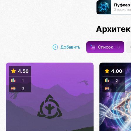
Пуфлер
Архитек
Добавить
Список
0
4.50
4.00
1
2
3
1