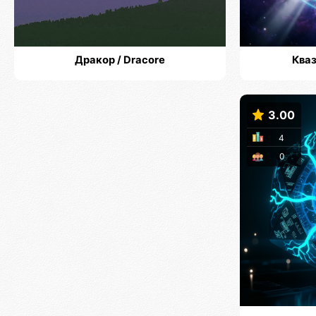
Дракор / Dracore
Кваз
3.00
4
0