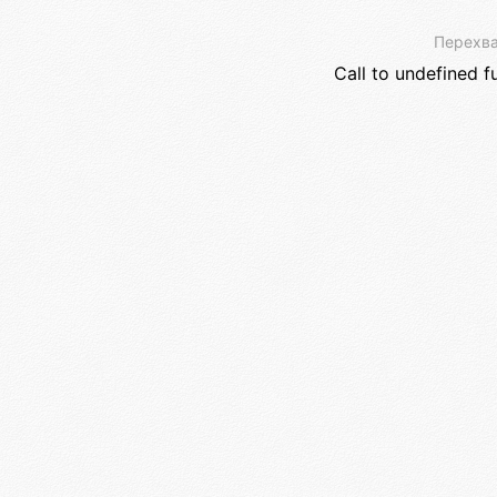
Перехва
Call to undefined f