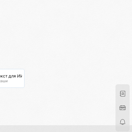
кст для ИИ
каши