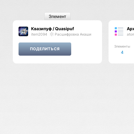
Элемент
Квазипуф / Quasipuf
Ар
item2094
Расшифровка Акаши
ato
Элементы
4