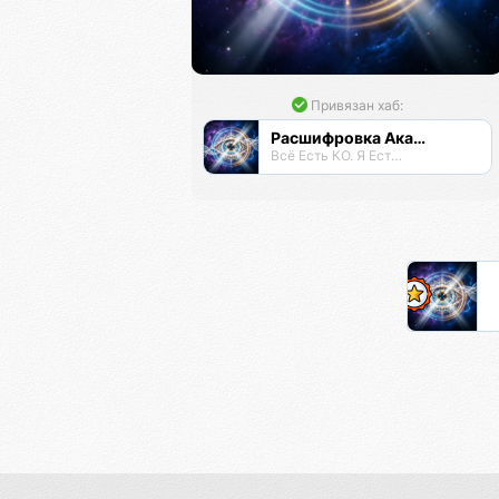
Привязан хаб:
Расшифровка Акаши
Всё Есть КО. Я Есть КО.