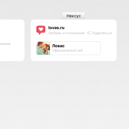
Нексус
lovas.ru
Любовь и отношения
Поделиться
низмов
Ловас
Официальный хаб