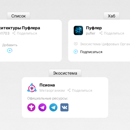
Список
Хаб
хитектуры Пуфлера
Пуфлер
m1703
Поделиться
pufler
Поделиться
Экосистема Цифровых Орга
Добавить
Подписаться
Экосистема
Псиона
Метаорганизм
Поделиться
Официальные ресурсы: