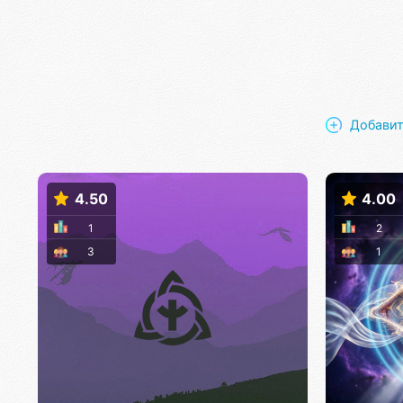
Добавит
4.50
4.00
1
2
3
1