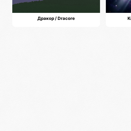
Дракор / Dracore
К