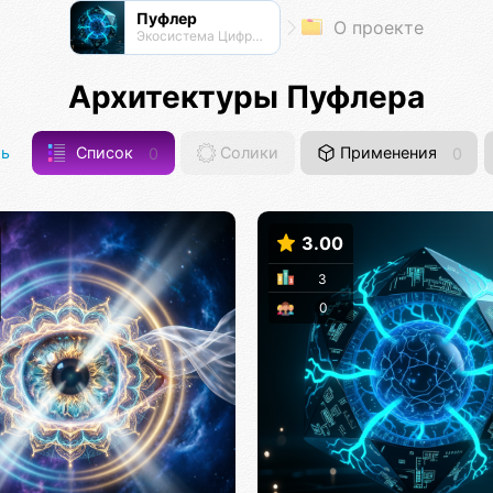
Пуфлер
О проекте
Экосистема Цифровых Организмов
Архитектуры Пуфлера
ь
Список
0
Солики
Применения
0
3.00
3
0