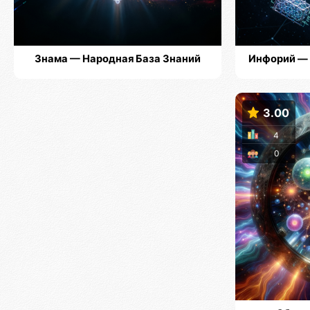
Знама — Народная База Знаний
Инфорий — 
3.00
4
0