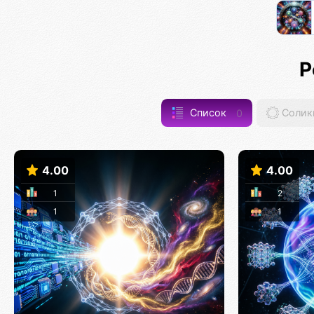
Р
Список
0
Солик
4.00
4.00
1
2
1
1