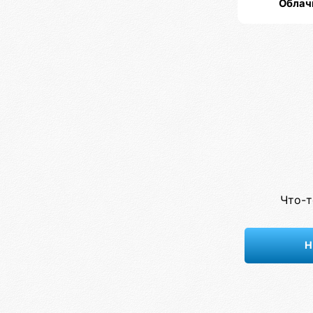
Облач
Что-т
Н