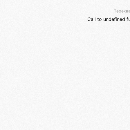
Перехва
Call to undefined f