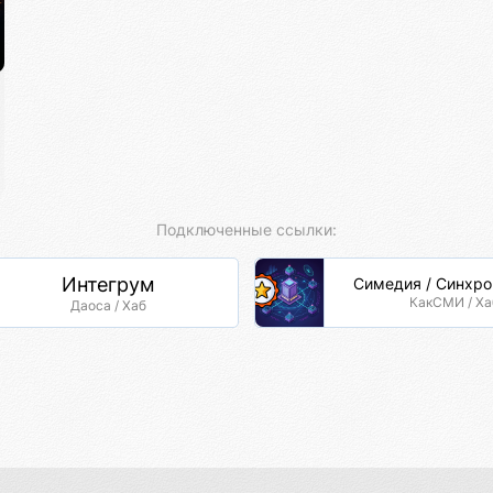
Подключенные ссылки:
Интегрум
Симедия / Синхр
КакСМИ / Ха
Даоса / Хаб