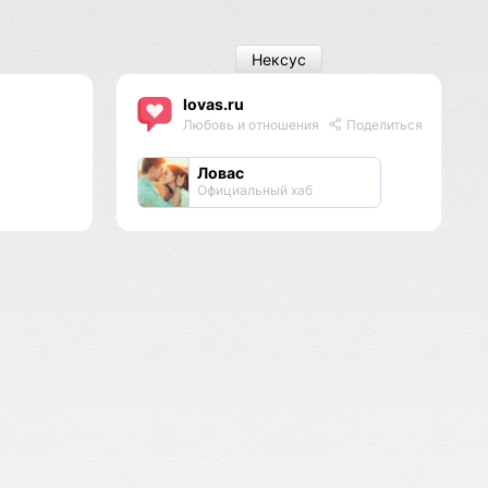
Нексус
lovas.ru
Любовь и отношения
Поделиться
Ловас
Официальный хаб