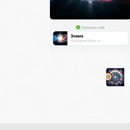
Привязан хаб:
Знама
Народная база знаний