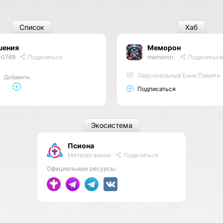
Список
Хаб
шения
Меморон
m1769
Поделиться
memoron
Поделиться
Персональный Банк Памяти
Добавить
Подписаться
Экосистема
Псиона
Метаорганизм
Поделиться
Официальные ресурсы: