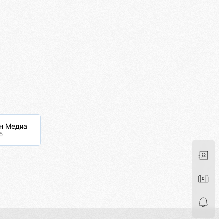
он Медиа
б