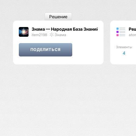
Решение
Знама — Народная База Знаний
Ре
item2198
Знама
ato
Элементы
4