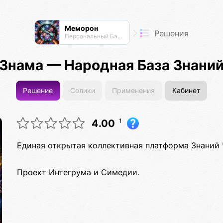
Меморон
Решения
Персональный Банк Памяти
Знама — Народная База Знани
Решение
Солики
Применения
Кабинет
1
4.00
Единая открытая коллективная платформа Знаний 
Проект Интегрума и Симедии.