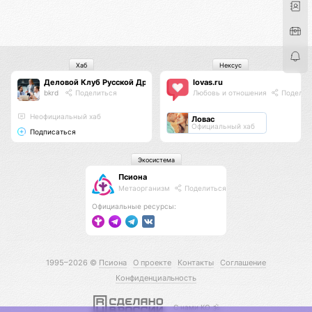
Хаб
Нексус
Деловой Клуб Русской Дружины
lovas.ru
bkrd
Поделиться
Любовь и отношения
Поделит
Неофициальный хаб
Ловас
Официальный хаб
Подписаться
Экосистема
Псиона
Метаорганизм
Поделиться
Официальные ресурсы:
1995–2026 ©
Псиона
О проекте
Контакты
Соглашение
Конфиденциальность
С нами КО 🕉️