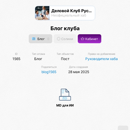
Деловой Клуб Русской Дружины
Неофициальный хаб
Блог клуба
Блог
0
Солики
Кабинет
ID
Тип атома
Тип объектов
Права на добавление
1565
Блог
Пост
Руководители хаба
Поделиться
Дата создания
blog1565
28 мая 2025
MD для ИИ