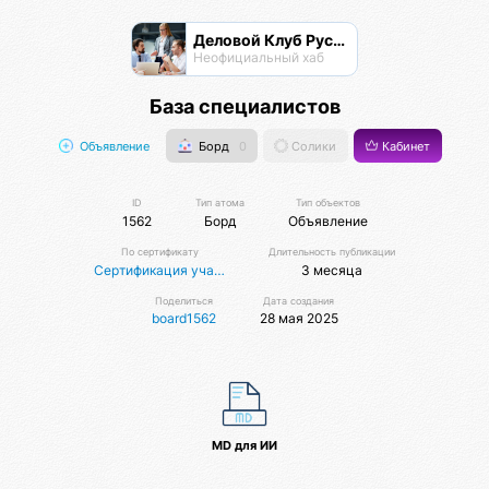
Деловой Клуб Русской Дружины
Неофициальный хаб
База специалистов
Объявление
Борд
0
Солики
Кабинет
ID
Тип атома
Тип объектов
1562
Борд
Объявление
По сертификату
Длительность публикации
Сертификация участников
3 месяца
Поделиться
Дата создания
board1562
28 мая 2025
MD для ИИ