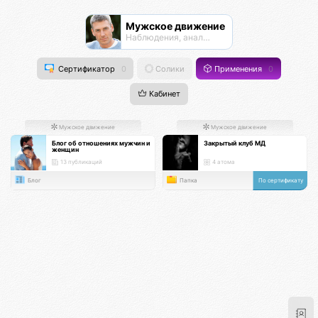
Мужское движение
Наблюдения, анализ, обсуждения
Сертификатор
0
Солики
Применения
0
Кабинет
Мужское движение
Мужское движение
Блог об отношениях мужчин и
Закрытый клуб МД
женщин
13 публикаций
4 атома
Блог
Папка
По сертификату