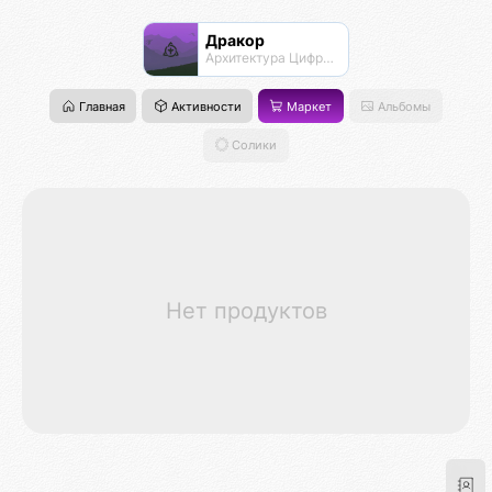
Дракор
Архитектура Цифровой Жизни
Главная
Активности
Маркет
Альбомы
Солики
Нет продуктов