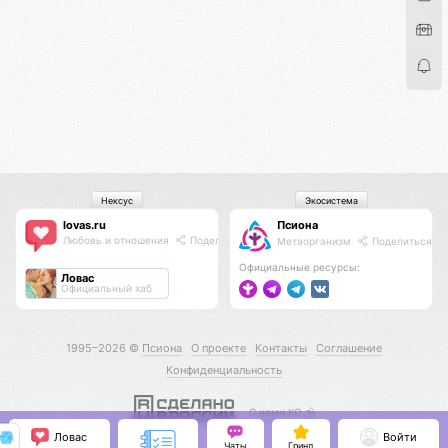
Нексус
Экосистема
lovas.ru
Псиона
Любовь и отношения
Поделиться
Метаорганизм
Поделиться
Официальные ресурсы:
Ловас
Официальный хаб
1995–2026 ©
Псиона
О проекте
Контакты
Соглашение
Конфиденциальность
С нами КО 🕉️
Ловас
Войти
Чаты
Гринд