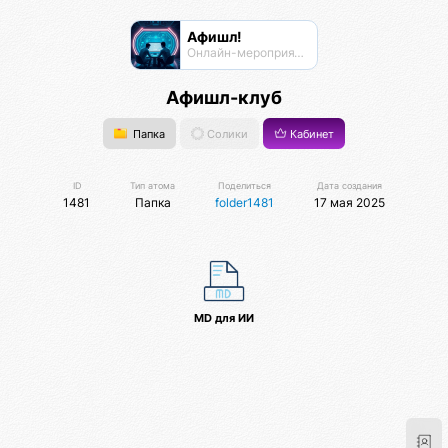
Афишл!
Онлайн-мероприятия Афиста Лаб
Афишл-клуб
Папка
Солики
Кабинет
ID
Тип атома
Поделиться
Дата создания
1481
Папка
folder1481
17 мая 2025
MD для ИИ