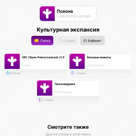
Псиона
Cимулятор ноосферы
Культурная экспансия
Папка
Солики
Кабинет
OPL (Open Psiona License) v1.0
Базовые сюжеты
~1 мин.
24 объекта
Статья
Список
Произведения
0 объектов
Список
Смотрите также
Другие атомы в этой папке