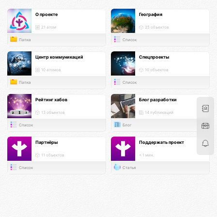
О проекте
География
21 атом
25 объектов
Папка
Список
Центр коммуникаций
Спецпроекты
10 атомов
10 объектов
Папка
Список
Рейтинг хабов
Блог разработки
13 объектов
14 публикаций
Список
Блог
Партнёры
Поддержать проект
11 объектов
< 1 мин.
Список
Статья