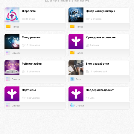
Другие атомы в этой папке
О проекте
Центр коммуникаций
21 атом
10 атомов
Папка
Папка
Спецпроекты
Культурная экспансия
10 объектов
3 атома
Список
Папка
Рейтинг хабов
Блог разработки
13 объектов
14 публикаций
Список
Блог
Партнёры
Поддержать проект
11 объектов
< 1 мин.
Список
Статья