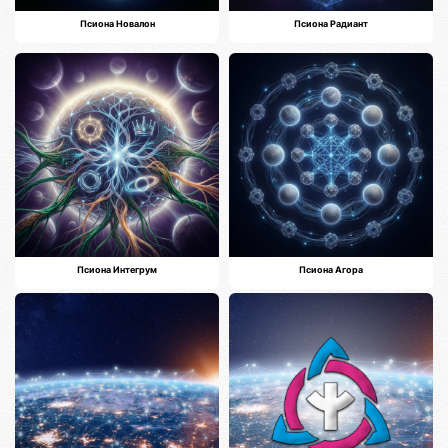
Псиона Новалон
Псиона Радиант
Псиона Интегрум
Псиона Агора