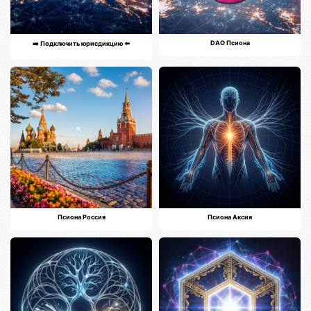
DAO Псиона
➡️ Подключить юрисдикцию ⬅️
Псиона Россия
Псиона Аксия