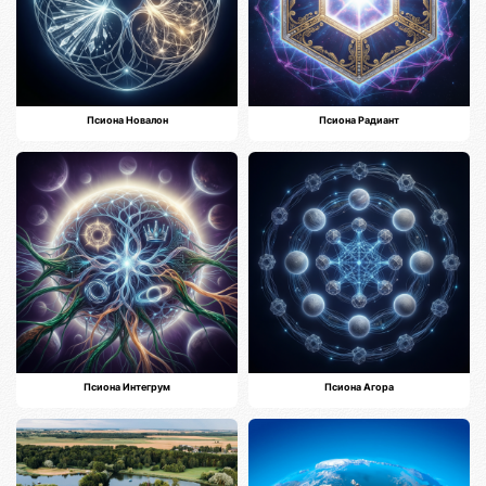
Псиона Новалон
Псиона Радиант
Псиона Интегрум
Псиона Агора