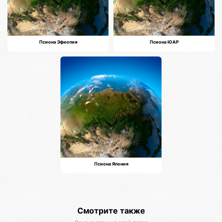
Псиона Эфиопия
Псиона ЮАР
Псиона Япония
Смотрите также