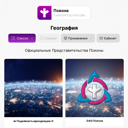
Псиона
Cимулятор ноосферы
География
Список
0
Солики
Применения
0
Кабинет
Официальные Представительства Псионы
DAO Псиона
➡️ Подключить юрисдикцию ⬅️