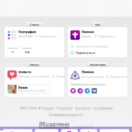
Список
Хаб
География
Псиона
atom1544
Поделиться
psiona
Поделиться
Cимулятор ноосферы
Элементы
Управляет
25
Хаб
Подписаться
Нексус
Экосистема
lovas.ru
Псиона
Любовь и отношения
Поделиться
Метаорганизм
Поделиться
Официальные ресурсы:
Ловас
Официальный хаб
1995–2026 ©
Псиона
О проекте
Контакты
Соглашение
Конфиденциальность
С нами КО 🕉️